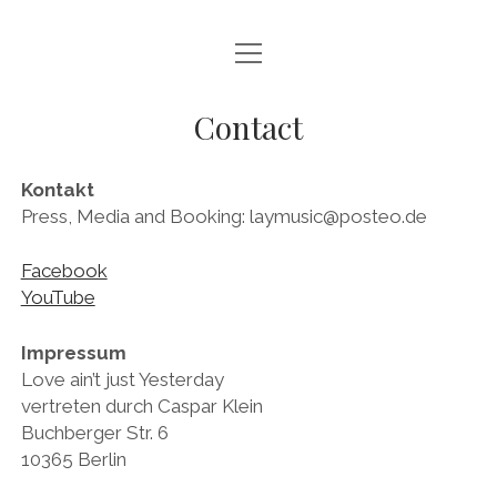
M
LOVE AIN’T JUST YESTERDAY
e
n
u
ABOUT
Contact
ö
f
f
MEDIA
n
e
Kontakt
n
GALLERY
Press, Media and Booking: laymusic@posteo.de
CONTACT
Facebook
YouTube
f
y
s
a
o
o
Impressum
c
u
u
Love ain’t just Yesterday
e
t
n
vertreten durch Caspar Klein
b
u
d
Buchberger Str. 6
o
b
c
10365 Berlin
o
e
l